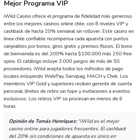
Mejor Programa VIP
iWild Casino ofrece el programa de fidelidad más generoso
entre los mejores casinos online chile, con 8 niveles VIP y
cashback de hasta 20% semanal sin rollover. Este casino en
linea chile confiable recompensa cada apuesta con puntos
canjeables por bonos, giros gratis y premios físicos. El bono
de bienvenida es del 200% hasta $100.000 más 250 free
spins. El catálogo incluye 3.000 juegos de más de 50
proveedores. iWild acepta todos los métodos de pago
locales incluyendo WebPay, Servipag, MACH y Chek. Los
miembros VIP Gold y superiores reciben gerente de cuenta
personal, límites de retiro sin tope y invitaciones a eventos
exclusivos. Los retiros VIP se procesan en menos de 6
horas.
Opinión de Tomás Henríquez:
"iWild es el mejor
casino online para jugadores frecuentes. El cashback
del 20% sin condiciones de apuesta es único en