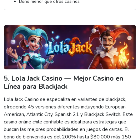
Bono menor que otros casinos
5. Lola Jack Casino — Mejor Casino en
Línea para Blackjack
Lola Jack Casino se especializa en variantes de blackjack,
ofreciendo 45 versiones diferentes incluyendo European,
American, Atlantic City, Spanish 21 y Blackjack Switch. Este
casino online chile confiable es ideal para estrategas que
buscan las mejores probabilidades en juegos de cartas. El
bono de bienvenida es del 200% hasta $80.000 más 150