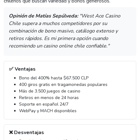
chilenos que buscan variedad y bonos generosos.
Opinión de Matías Sepúlveda:
"West Ace Casino
Chile supera a muchos competidores por su
combinación de bono masivo, catálogo extenso y
retiros rápidos. Es mi primera opción cuando
recomiendo un casino online chile confiable."
✅ Ventajas
Bono del 400% hasta $67.500 CLP
400 giros gratis en tragamonedas populares
Más de 3.500 juegos de casino
Retiros en menos de 24 horas
Soporte en español 24/7
WebPay y MACH disponibles
❌ Desventajas