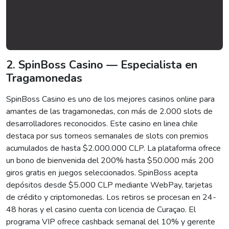
2. SpinBoss Casino — Especialista en
Tragamonedas
SpinBoss Casino es uno de los mejores casinos online para
amantes de las tragamonedas, con más de 2.000 slots de
desarrolladores reconocidos. Este casino en linea chile
destaca por sus torneos semanales de slots con premios
acumulados de hasta $2.000.000 CLP. La plataforma ofrece
un bono de bienvenida del 200% hasta $50.000 más 200
giros gratis en juegos seleccionados. SpinBoss acepta
depósitos desde $5.000 CLP mediante WebPay, tarjetas
de crédito y criptomonedas. Los retiros se procesan en 24-
48 horas y el casino cuenta con licencia de Curaçao. El
programa VIP ofrece cashback semanal del 10% y gerente