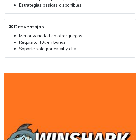
Estrategias básicas disponibles
❌ Desventajas
Menor variedad en otros juegos
Requisito 40x en bonos
Soporte solo por email y chat